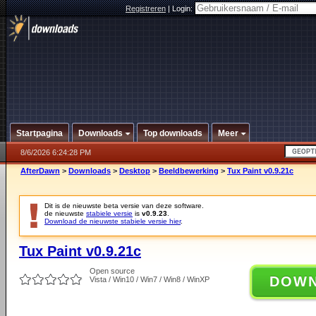
Registreren
|
Login:
Startpagina
Downloads
Top downloads
Meer
8/6/2026 6:24:28 PM
AfterDawn
>
Downloads
>
Desktop
>
Beeldbewerking
>
Tux Paint v0.9.21c
Dit is de nieuwste beta versie van deze software.
de nieuwste
stabiele versie
is
v0.9.23
.
Download de nieuwste stabiele versie hier
.
Tux Paint v0.9.21c
Open source
DOW
Vista / Win10 / Win7 / Win8 / WinXP