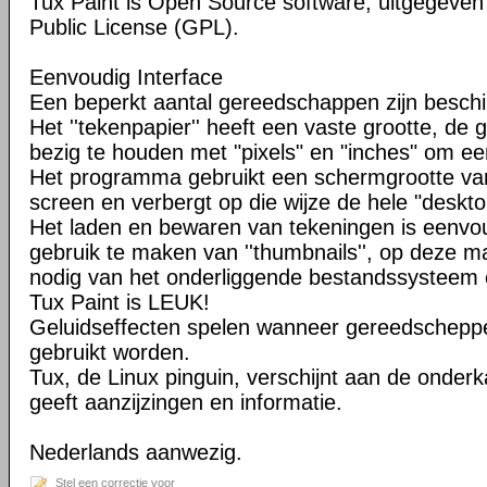
Tux Paint is Open Source software, uitgegeve
Public License (GPL).
Eenvoudig Interface
Een beperkt aantal gereedschappen zijn beschi
Het ''tekenpapier'' heeft een vaste grootte, de g
bezig te houden met "pixels" en "inches" om e
Het programma gebruikt een schermgrootte van 
screen en verbergt op die wijze de hele "deskto
Het laden en bewaren van tekeningen is eenvo
gebruik te maken van ''thumbnails'', op deze ma
nodig van het onderliggende bestandssysteem
Tux Paint is LEUK!
Geluidseffecten spelen wanneer gereedschepp
gebruikt worden.
Tux, de Linux pinguin, verschijnt aan de onder
geeft aanzijzingen en informatie.
Nederlands aanwezig.
Stel een correctie voor