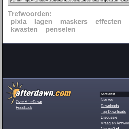
Trefwoorden:
pixia
lagen
maskers
effecten
kwasten
penselen
Sections:
Nieuws
Over AfterDawn
Downloads
Feedback
Top Downloads
Discussie
Vraag en Antwoo
Nieuws2.nl