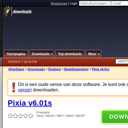
Registreren
|
Login:
Startpagina
Downloads
Top downloads
Meer
8/6/2026 7:18:44 PM
AfterDawn
>
Downloads
>
Desktop
>
Beeldbewerking
>
Pixia v6.01s
Dit is een oude versie van deze software. Je kunt ook
versie)
downloaden.
Pixia v6.01s
Freeware
DOW
Vista / Win10 / Win7 / Win8 / WinXP