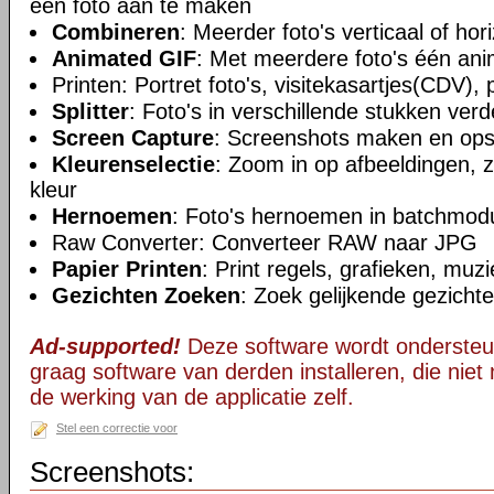
één foto aan te maken
Combineren
: Meerder foto's verticaal of ho
Animated GIF
: Met meerdere foto's één ani
Printen: Portret foto's, visitekasartjes(CDV), 
Splitter
: Foto's in verschillende stukken verd
Screen Capture
: Screenshots maken en ops
Kleurenselectie
: Zoom in op afbeeldingen, 
kleur
Hernoemen
: Foto's hernoemen in batchmod
Raw Converter: Converteer RAW naar JPG
Papier Printen
: Print regels, grafieken, muz
Gezichten Zoeken
: Zoek gelijkende gezichte
Ad-supported!
Deze software wordt ondersteu
graag software van derden installeren, die niet 
de werking van de applicatie zelf.
Stel een correctie voor
Screenshots: