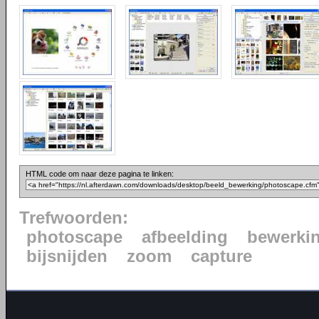
HTML code om naar deze pagina te linken:
Trefwoorden:
photoscape
afbeelding
bewerki
bijsnijden
zoom
capture