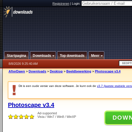
Registreren
|
Login:
Startpagina
Downloads
Top downloads
Meer
8/8/2026 9:25:40 AM
AfterDawn
>
Downloads
>
Desktop
>
Beeldbewerking
>
Photoscape v3.4
Dit is een oude versie van deze software. Je kunt ook de
v3.7 (laatste stabiele vers
Photoscape v3.4
Ad-supported
DOW
Vista / Win7 / Win8 / WinXP