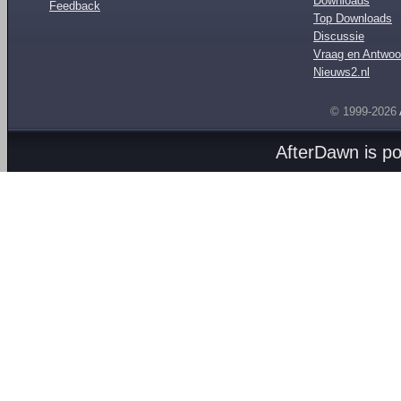
Downloads
Feedback
Top Downloads
Discussie
Vraag en Antwoo
Nieuws2.nl
© 1999-2026
AfterDawn is p