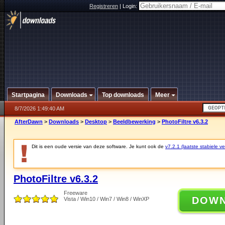
Registreren
|
Login:
Startpagina
Downloads
Top downloads
Meer
8/7/2026 1:49:40 AM
AfterDawn
>
Downloads
>
Desktop
>
Beeldbewerking
>
PhotoFiltre v6.3.2
Dit is een oude versie van deze software. Je kunt ook de
v7.2.1 (laatste stabiele ve
PhotoFiltre v6.3.2
Freeware
DOW
Vista / Win10 / Win7 / Win8 / WinXP