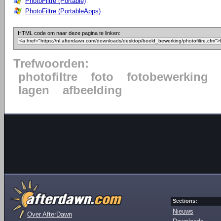
PhotoFiltre (Portable)
PhotoFiltre (PortableApps)
HTML code om naar deze pagina te linken:
Trefwoorden:
photofiltre
foto
fotobewerking
lagen
afbeelding
Sections:
Nieuws
Over AfterDawn