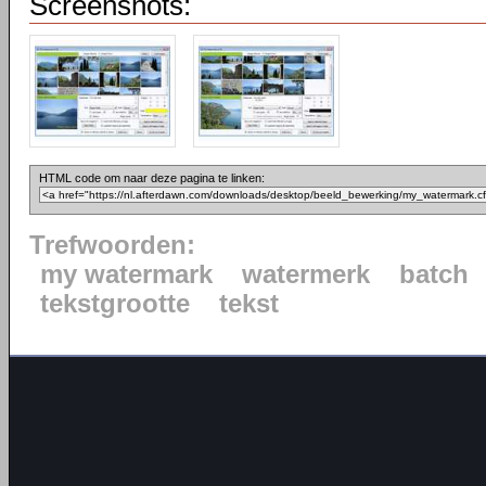
Screenshots:
HTML code om naar deze pagina te linken:
Trefwoorden:
my watermark
watermerk
batch
tekstgrootte
tekst