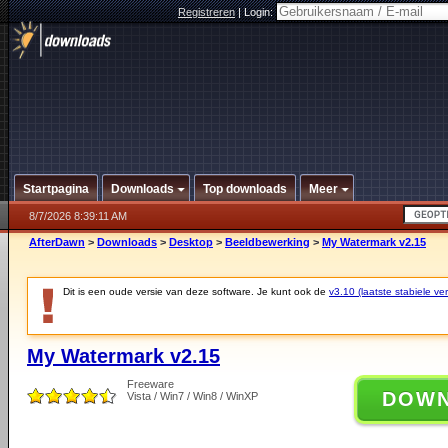
Registreren
|
Login:
Startpagina
Downloads
Top downloads
Meer
8/7/2026 8:39:11 AM
AfterDawn
>
Downloads
>
Desktop
>
Beeldbewerking
>
My Watermark v2.15
Dit is een oude versie van deze software. Je kunt ook de
v3.10 (laatste stabiele ver
My Watermark v2.15
Freeware
DOW
Vista / Win7 / Win8 / WinXP