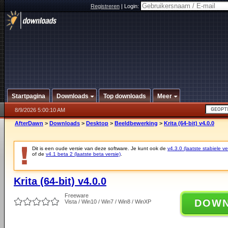
Registreren
|
Login:
Startpagina
Downloads
Top downloads
Meer
8/9/2026 5:00:10 AM
AfterDawn
>
Downloads
>
Desktop
>
Beeldbewerking
>
Krita (64-bit) v4.0.0
Dit is een oude versie van deze software. Je kunt ook de
v4.3.0 (laatste stabiele ve
of de
v4.1 beta 2 (laatste beta versie)
.
Krita (64-bit) v4.0.0
Freeware
DOW
Vista / Win10 / Win7 / Win8 / WinXP