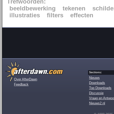
Trefwoorden:
beeldbewerking
tekenen
schilde
illustraties
filters
effecten
Sections:
Nieuws
Over AfterDawn
Downloads
Feedback
Top Downloads
Discussie
Vraag en Antwoo
Nieuws2.nl