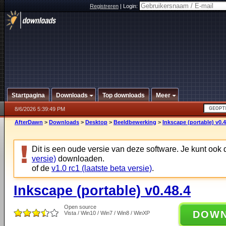
Registreren
|
Login:
Startpagina
Downloads
Top downloads
Meer
8/6/2026 5:39:49 PM
AfterDawn
>
Downloads
>
Desktop
>
Beeldbewerking
>
Inkscape (portable) v0.4
Dit is een oude versie van deze software. Je kunt ook
versie)
downloaden.
of de
v1.0 rc1 (laatste beta versie)
.
Inkscape (portable) v0.48.4
Open source
DOW
Vista / Win10 / Win7 / Win8 / WinXP