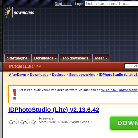
Registreren
|
Login:
Startpagina
Downloads
Top downloads
Meer
8/8/2026 11:15:24 PM
AfterDawn
>
Downloads
>
Desktop
>
Beeldbewerking
>
IDPhotoStudio (Lite) v2
Dit is een oude versie van deze software. Je kunt ook de
v2.15.7.67 (laatste stabie
IDPhotoStudio (Lite) v2.13.6.42
Freeware
DOW
Vista / Win10 / Win7 / Win8 / WinXP