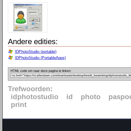
Andere edities:
IDPhotoStudio (portable)
IDPhotoStudio (PortableApps)
HTML code om naar deze pagina te linken:
Trefwoorden:
idphotostudio
id
photo
paspo
print