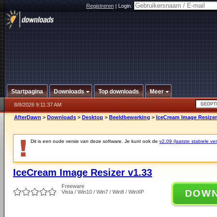
Registreren
|
Login:
Startpagina
Downloads
Top downloads
Meer
8/8/2026 9:11:37 AM
AfterDawn
>
Downloads
>
Desktop
>
Beeldbewerking
>
IceCream Image Resizer
Dit is een oude versie van deze software. Je kunt ook de
v2.09 (laatste stabiele ver
IceCream Image Resizer v1.33
Freeware
DOW
Vista / Win10 / Win7 / Win8 / WinXP