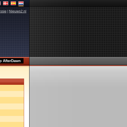
ssie
|
Nieuws2.nl