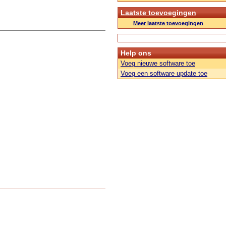
Laatste toevoegingen
Meer laatste toevoegingen
Help ons
Voeg nieuwe software toe
Voeg een software update toe