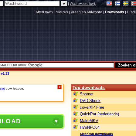
|
Wachtwoord kwijt
AfterDawn
|
Nieuws
|
Vraag en Antwoord
|
Downloads
|
Discu
 v1.33
Top downloads
X
sie)
downloaden.
Spotnet
DVD Shrink
coverXP Free
QuickPar (nederlands)
NLOAD
MakeMKV
HWiNFO64
Meer top downloads