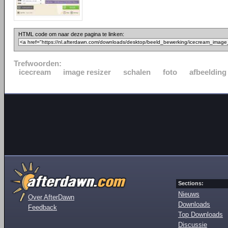
HTML code om naar deze pagina te linken:
Trefwoorden:
icecream
image resizer
schalen
foto
afbeelding
Sections:
Nieuws
Over AfterDawn
Downloads
Feedback
Top Downloads
Discussie