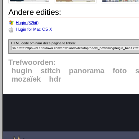
Andere edities:
Hugin (32bit)
Hugin for Mac OS X
HTML code om naar deze pagina te linken:
Trefwoorden:
hugin
stitch
panorama
foto
mozaïek
hdr