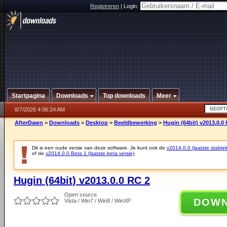
Registreren
|
Login:
Startpagina
Downloads
Top downloads
Meer
8/7/2026 4:06:24 AM
AfterDawn
>
Downloads
>
Desktop
>
Beeldbewerking
>
Hugin (64bit) v2013.0.0
Dit is een oude versie van deze software. Je kunt ook de
v2014.0.0 (laatste stabiel
of de
v2014.0.0 Beta 1 (laatste beta versie)
.
Hugin (64bit) v2013.0.0 RC 2
Open source
DOW
Vista / Win7 / Win8 / WinXP