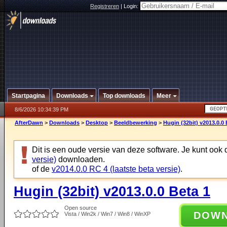
Registreren
|
Login:
Startpagina
Downloads
Top downloads
Meer
8/6/2026 10:34:39 PM
AfterDawn
>
Downloads
>
Desktop
>
Beeldbewerking
>
Hugin (32bit) v2013.0.0 
Dit is een oude versie van deze software. Je kunt ook
versie)
downloaden.
of de
v2014.0.0 RC 4 (laatste beta versie)
.
Hugin (32bit) v2013.0.0 Beta 1
Open source
DOW
Vista / Win2k / Win7 / Win8 / WinXP