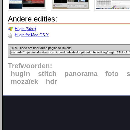
Andere edities:
Hugin (64bit)
Hugin for Mac OS X
HTML code om naar deze pagina te linken:
Trefwoorden:
hugin
stitch
panorama
foto
mozaïek
hdr