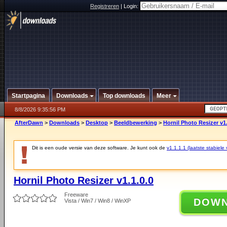
Registreren
|
Login:
Startpagina
Downloads
Top downloads
Meer
8/8/2026 9:35:56 PM
AfterDawn
>
Downloads
>
Desktop
>
Beeldbewerking
>
Hornil Photo Resizer v1.
Dit is een oude versie van deze software. Je kunt ook de
v1.1.1.1 (laatste stabiele 
Hornil Photo Resizer v1.1.0.0
Freeware
DOW
Vista / Win7 / Win8 / WinXP