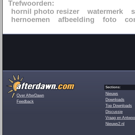
Trefwoorden:
hornil photo resizer
watermerk
s
hernoemen
afbeelding
foto
co
Sections:
Nieuws
Over AfterDawn
Downloads
Feedback
Top Downloads
Discussie
Vraag en Antwoo
Nieuws2.nl