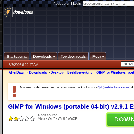
Registreren
|
Login:
Startpagina
Downloads
Top downloads
Meer
8/7/2026 6:22:47 AM
AfterDawn
>
Downloads
>
Desktop
>
Beeldbewerking
>
GIMP for Windows (porta
Dit is een oude versie van deze software. Je kunt ook de
$4 (laatste beta versie)
do
GIMP for Windows (portable 64-bit) v2.9.1 
Open source
DOW
Vista / Win7 / Win8 / WinXP