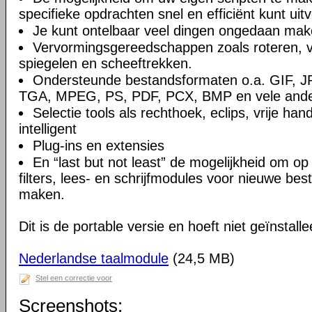
specifieke opdrachten snel en efficiënt kunt uit
Je kunt ontelbaar veel dingen ongedaan ma
Vervormingsgereedschappen zoals roteren, ve
spiegelen en scheeftrekken.
Ondersteunde bestandsformaten o.a. GIF, 
TGA, MPEG, PS, PDF, PCX, BMP en vele and
Selectie tools als rechthoek, eclips, vrije han
intelligent
Plug-ins en extensies
En “last but not least” de mogelijkheid om o
filters, lees- en schrijfmodules voor nieuwe be
maken.
Dit is de portable versie en hoeft niet geïnstall
Nederlandse taalmodule
(24,5 MB)
Stel een correctie voor
Screenshots: