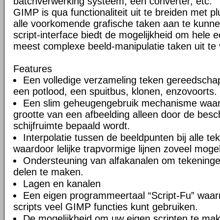
batchverwerking systeem, een converter, etc.
GIMP is qua functionaliteit uit te breiden met p
alle voorkomende grafische taken aan te kunn
script-interface biedt de mogelijkheid om hele 
meest complexe beeld-manipulatie taken uit te
Features
Een volledige verzameling teken gereedscha
een potlood, een spuitbus, klonen, enzovoorts.
Een slim geheugengebruik mechanisme waa
grootte van een afbeelding alleen door de besc
schijfruimte bepaald wordt.
Interpolatie tussen de beeldpunten bij alle 
waardoor lelijke trapvormige lijnen zoveel mog
Ondersteuning van alfakanalen om tekeninge
delen te maken.
Lagen en kanalen
Een eigen programmeertaal “Script-Fu” waar
scripts veel GIMP functies kunt gebruiken.
De mogelijkheid om uw eigen scripten te m