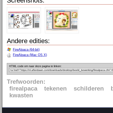
Screenshots:
Andere edities:
FireAlpaca (64-bit)
FireAlpaca (Mac OS X)
HTML code om naar deze pagina te linken:
Trefwoorden:
firealpaca
tekenen
schilderen
kwasten