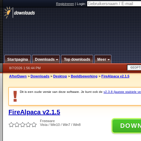
Registreren
|
Login:
Startpagina
Downloads
Top downloads
Meer
8/7/2026 1:56:44 PM
AfterDawn
>
Downloads
>
Desktop
>
Beeldbewerking
>
FireAlpaca v2.1.5
Dit is een oude versie van deze software. Je kunt ook de
v2.3.8 (laatste stabiele ve
FireAlpaca v2.1.5
Freeware
DOW
Vista / Win10 / Win7 / Win8