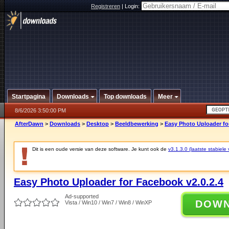
Registreren
|
Login:
Startpagina
Downloads
Top downloads
Meer
8/6/2026 3:50:00 PM
AfterDawn
>
Downloads
>
Desktop
>
Beeldbewerking
>
Easy Photo Uploader fo
Dit is een oude versie van deze software. Je kunt ook de
v3.1.3.0 (laatste stabiele 
Easy Photo Uploader for Facebook v2.0.2.4
Ad-supported
DOW
Vista / Win10 / Win7 / Win8 / WinXP