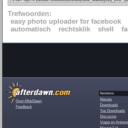
Trefwoorden:
easy photo uploader for facebook
automatisch
rechtsklik
shell
f
Sections:
Nieuws
Over AfterDawn
Downloads
Feedback
Top Downloads
Discussie
Vraag en Antwoo
Nieuws2.nl