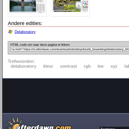
Andere edities:
Delaboratory
HTML code om naar deze pagina te linken:
Trefwoorden:
delaboratory
kleur
contrast
rgb
bw
xyz
la