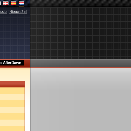
ssie
|
Nieuws2.nl