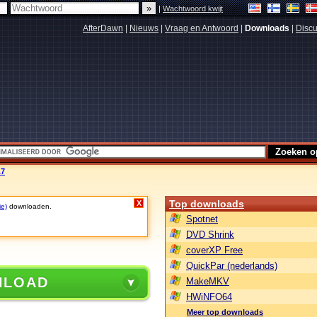
|
Wachtwoord kwijt
AfterDawn
|
Nieuws
|
Vraag en Antwoord
|
Downloads
|
Discu
.7
Top downloads
X
ie)
downloaden.
Spotnet
DVD Shrink
coverXP Free
QuickPar (nederlands)
NLOAD
MakeMKV
HWiNFO64
Meer top downloads