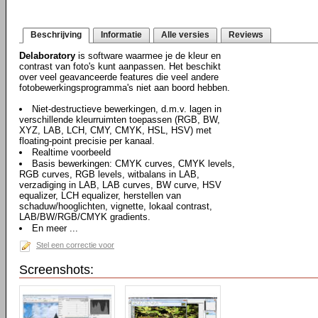
Beschrijving
Informatie
Alle versies
Reviews
Delaboratory
is software waarmee je de kleur en
contrast van foto's kunt aanpassen. Het beschikt
over veel geavanceerde features die veel andere
fotobewerkingsprogramma's niet aan boord hebben.
Niet-destructieve bewerkingen, d.m.v. lagen in
verschillende kleurruimten toepassen (RGB, BW,
XYZ, LAB, LCH, CMY, CMYK, HSL, HSV) met
floating-point precisie per kanaal.
Realtime voorbeeld
Basis bewerkingen: CMYK curves, CMYK levels,
RGB curves, RGB levels, witbalans in LAB,
verzadiging in LAB, LAB curves, BW curve, HSV
equalizer, LCH equalizer, herstellen van
schaduw/hooglichten, vignette, lokaal contrast,
LAB/BW/RGB/CMYK gradients.
En meer ...
Stel een correctie voor
Screenshots: