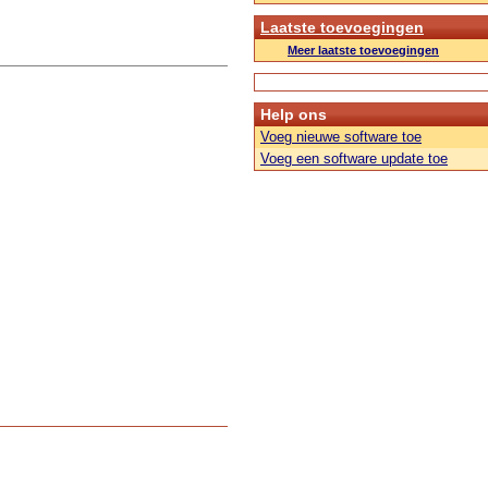
Laatste toevoegingen
Meer laatste toevoegingen
Help ons
Voeg nieuwe software toe
Voeg een software update toe