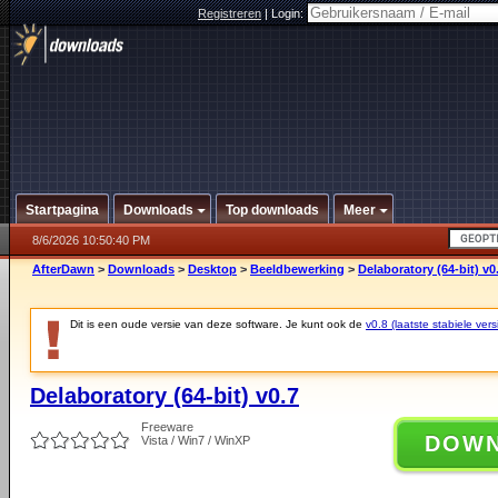
Registreren
|
Login:
Startpagina
Downloads
Top downloads
Meer
8/6/2026 10:50:40 PM
AfterDawn
>
Downloads
>
Desktop
>
Beeldbewerking
>
Delaboratory (64-bit) v0
Dit is een oude versie van deze software. Je kunt ook de
v0.8 (laatste stabiele vers
Delaboratory (64-bit) v0.7
Freeware
DOW
Vista / Win7 / WinXP