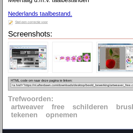
Meertalig d.m.v. taalbestanden
Nederlands taalbestand.
Stel een correctie voor
Screenshots:
HTML code om naar deze pagina te linken:
Trefwoorden:
artweaver
free
schilderen
brus
tekenen
opnemen