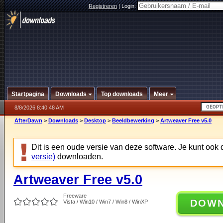
Registreren
|
Login:
Startpagina
Downloads
Top downloads
Meer
8/8/2026 8:40:48 AM
AfterDawn
>
Downloads
>
Desktop
>
Beeldbewerking
>
Artweaver Free v5.0
Dit is een oude versie van deze software. Je kunt ook
versie)
downloaden.
Artweaver Free v5.0
Freeware
DOW
Vista / Win10 / Win7 / Win8 / WinXP