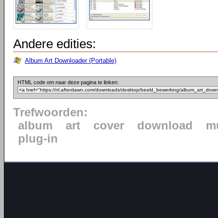
Andere edities:
Album Art Downloader (Portable)
HTML code om naar deze pagina te linken:
Trefwoorden:
album
art
cover
download
m
plug-in