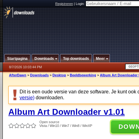
Registreren
|
Login:
Startpagina
Downloads
Top downloads
Meer
8/7/2026 10:03:44 PM
AfterDawn
>
Downloads
>
Desktop
>
Beeldbewerking
>
Album Art Downloader 
Dit is een oude versie van deze software. Je kunt ook
versie)
downloaden.
Album Art Downloader v1.01
Open source
DOW
Vista / Win10 / Win7 / Win8 / WinXP