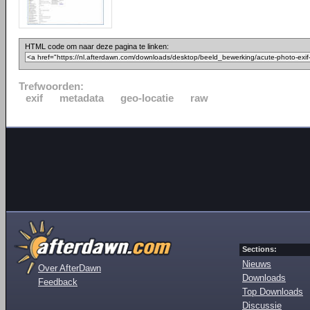
HTML code om naar deze pagina te linken:
Trefwoorden:
exif
metadata
geo-locatie
raw
Sections:
Nieuws
Over AfterDawn
Downloads
Feedback
Top Downloads
Discussie