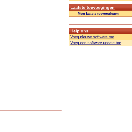
Laatste toevoegingen
Meer laatste toevoegingen
Help ons
Voeg nieuwe software toe
Voeg een software update toe