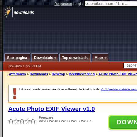
Registreren
|
Login:
Startpagina
Downloads
Top downloads
Meer
8/7/2026 11:27:21 PM
AfterDawn
>
Downloads
>
Desktop
>
Beeldbewerking
>
Acute Photo EXIF Viewe
Dit is een oude versie van deze software. Je kunt ook de
v1.3 (laatste stabiele vers
Acute Photo EXIF Viewer v1.0
Freeware
DOW
Vista / Win10 / Win7 / Win8 / WinXP