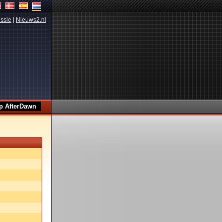
ssie
|
Nieuws2.nl