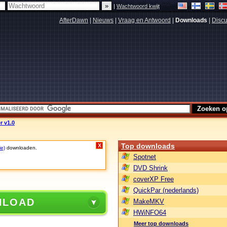
|
Wachtwoord kwijt
AfterDawn
|
Nieuws
|
Vraag en Antwoord
|
Downloads
|
Discu
r v1.0
Top downloads
X
ie)
downloaden.
Spotnet
DVD Shrink
coverXP Free
QuickPar (nederlands)
NLOAD
MakeMKV
HWiNFO64
Meer top downloads