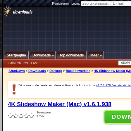
Registreren
|
Login:
Startpagina
Downloads
Top downloads
Meer
8/8/2026 5:23:01 AM
AfterDawn
>
Downloads
>
Desktop
>
Beeldbewerking
>
4K Slideshow Maker (Ma
Dit is een oude versie van deze software. Je kunt ook de
v1.7.1.978 (laatste stabie
4K Slideshow Maker (Mac) v1.6.1.938
Freeware
DOW
OSX