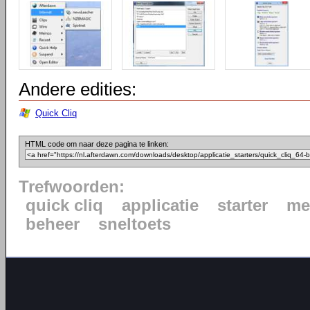
Andere edities:
Quick Cliq
HTML code om naar deze pagina te linken:
Trefwoorden:
quick cliq
applicatie
starter
m
beheer
sneltoets