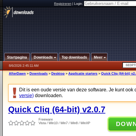
Registreren
|
Login:
Startpagina
Downloads
Top downloads
Meer
8/6/2026 2:45:11 AM
AfterDawn
>
Downloads
>
Desktop
>
Applicatie starters
>
Quick Cliq (64-bit) v2.
Dit is een oude versie van deze software. Je kunt ook
versie)
downloaden.
Quick Cliq (64-bit) v2.0.7
Freeware
DOW
Vista / Win10 / Win7 / Win8 / WinXP