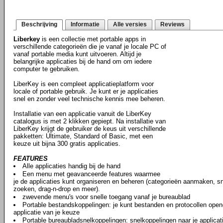
Beschrijving
Informatie
Alle versies
Reviews
Liberkey
is een collectie met portable apps in
verschillende categorieën die je vanaf je locale PC of
vanaf portable media kunt uitvoeren. Altijd je
belangrijke applicaties bij de hand om om iedere
computer te gebruiken.
LiberKey is een compleet applicatieplatform voor
locale of portable gebruik. Je kunt er je applicaties
snel en zonder veel technische kennis mee beheren.
Installatie van een applicatie vanuit de LiberKey
catalogus is met 2 klikken gepiept. Na installatie van
LiberKey krijgt de gebruiker de keus uit verschillende
pakketten: Ultimate, Standard of Basic, met een
keuze uit bijna 300 gratis applicaties.
FEATURES
Alle applicaties handig bij de hand
Een menu met geavanceerde features waarmee
je de applicaties kunt organiseren en beheren (categorieën aanmaken, s
zoeken, drag-n-drop en meer).
zwevende menu's voor snelle toegang vanaf je bureaublad
Portable bestandskoppelingen: je kunt bestanden en protocollen openen
applicatie van je keuze
Portable bureaubladsnelkoppelingen: snelkoppelingen naar je applica