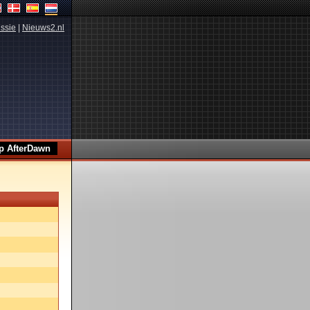
ssie
|
Nieuws2.nl