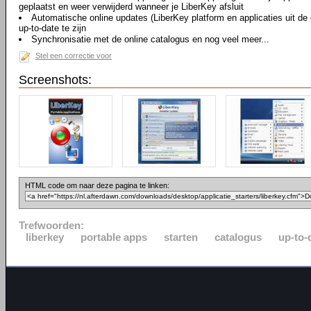
geplaatst en weer verwijderd wanneer je LiberKey afsluit
Automatische online updates (LiberKey platform en applicaties uit de 
up-to-date te zijn
Synchronisatie met de online catalogus en nog veel meer...
Stel een correctie voor
Screenshots:
HTML code om naar deze pagina te linken:
Trefwoorden:
liberkey
portable apps
starten
catalogus
up-to-