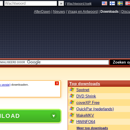
|
Wachtwoord kwijt
AfterDawn
|
Nieuws
|
Vraag en Antwoord
|
Downloads
|
Discu
Top downloads
X
e versie)
downloaden.
Spotnet
DVD Shrink
coverXP Free
QuickPar (nederlands)
NLOAD
MakeMKV
HWiNFO64
Meer top downloads