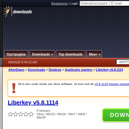
Registreren
|
Login:
Startpagina
Downloads
Top downloads
Meer
8/8/2026 9:49:15 AM
AfterDawn
>
Downloads
>
Desktop
>
Applicatie starters
>
Liberkey v5.8.1114
Dit is een oude versie van deze software. Je kunt ook de
v5.8.1129 (laatste stabiel
Liberkey v5.8.1114
Freeware
DOW
Vista / Win10 / Win2k / Win7 / Win8 /
WinXP