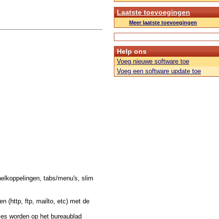
Laatste toevoegingen
Meer laatste toevoegingen
Help ons
Voeg nieuwe software toe
Voeg een software update toe
nelkoppelingen, tabs/menu's, slim
 (http, ftp, mailto, etc) met de
ties worden op het bureaublad