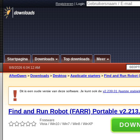
Registreren
|
Login:
Startpagina
Downloads
Top downloads
Meer
8/8/2026 6:04:12 AM
AfterDawn
>
Downloads
>
Desktop
>
Applicatie starters
>
Find and Run Robot (
Dit is een oude versie van deze software. Je kunt ook de
v2.239.01 (laatste stabiel
Find and Run Robot (FARR) Portable v2.213
Freeware
DOW
Vista / Win10 / Win7 / Win8 / WinXP