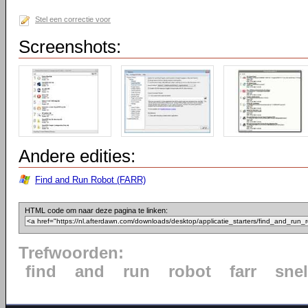
Stel een correctie voor
Screenshots:
Andere edities:
Find and Run Robot (FARR)
HTML code om naar deze pagina te linken:
Trefwoorden:
find
and
run
robot
farr
snel