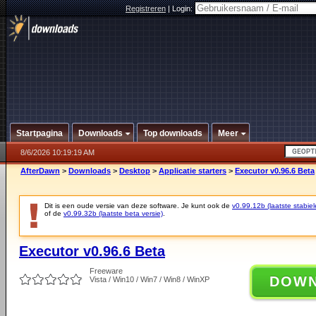
Registreren
|
Login:
Startpagina
Downloads
Top downloads
Meer
8/6/2026 10:19:19 AM
AfterDawn
>
Downloads
>
Desktop
>
Applicatie starters
>
Executor v0.96.6 Beta
Dit is een oude versie van deze software. Je kunt ook de
v0.99.12b (laatste stabiel
of de
v0.99.32b (laatste beta versie)
.
Executor v0.96.6 Beta
Freeware
DOW
Vista / Win10 / Win7 / Win8 / WinXP