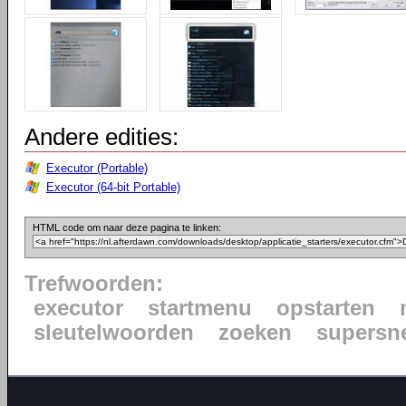
Andere edities:
Executor (Portable)
Executor (64-bit Portable)
HTML code om naar deze pagina te linken:
Trefwoorden:
executor
startmenu
opstarten
sleutelwoorden
zoeken
supersn