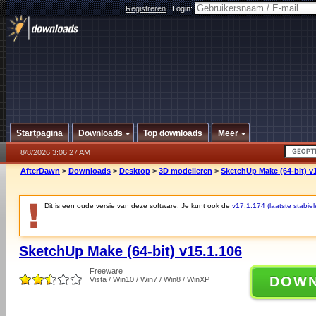
Registreren
|
Login:
Startpagina
Downloads
Top downloads
Meer
8/8/2026 3:06:27 AM
AfterDawn
>
Downloads
>
Desktop
>
3D modelleren
>
SketchUp Make (64-bit) v
Dit is een oude versie van deze software. Je kunt ook de
v17.1.174 (laatste stabiel
SketchUp Make (64-bit) v15.1.106
Freeware
DOW
Vista / Win10 / Win7 / Win8 / WinXP