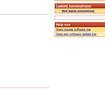
Laatste toevoegingen
Meer laatste toevoegingen
Help ons
Voeg nieuwe software toe
Voeg een software update toe