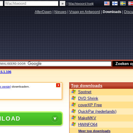
|
Wachtwoord kwijt
AfterDawn
|
Nieuws
|
Vraag en Antwoord
|
Downloads
|
Discu
15.1.106
Top downloads
X
e versie)
downloaden.
Spotnet
DVD Shrink
coverXP Free
QuickPar (nederlands)
NLOAD
MakeMKV
HWiNFO64
Meer top downloads