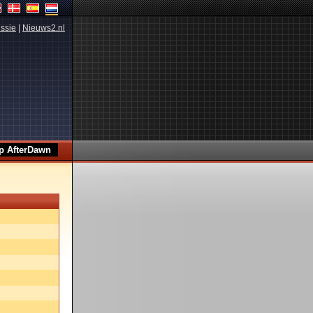
ssie
|
Nieuws2.nl