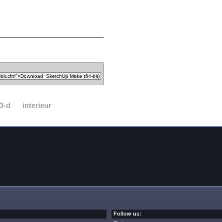
3-d
interieur
Follow us: