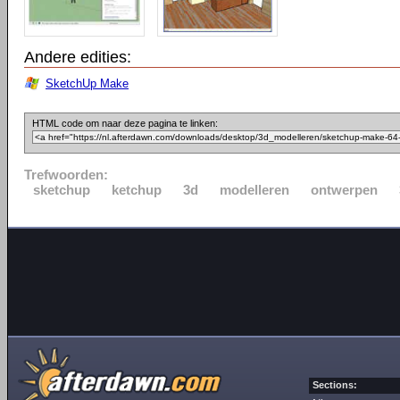
Andere edities:
SketchUp Make
HTML code om naar deze pagina te linken:
Trefwoorden:
sketchup
ketchup
3d
modelleren
ontwerpen
Sections: