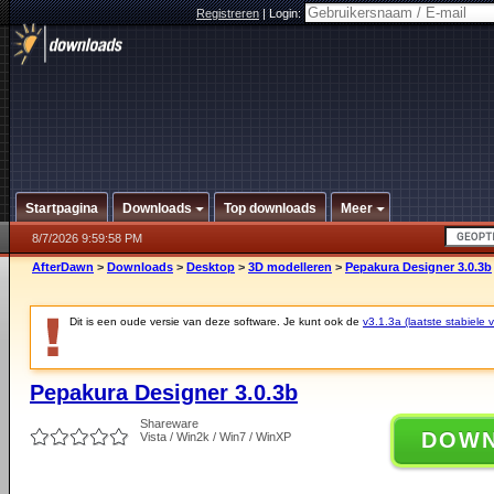
Registreren
|
Login:
Startpagina
Downloads
Top downloads
Meer
8/7/2026 9:59:58 PM
AfterDawn
>
Downloads
>
Desktop
>
3D modelleren
>
Pepakura Designer 3.0.3b
Dit is een oude versie van deze software. Je kunt ook de
v3.1.3a (laatste stabiele v
Pepakura Designer 3.0.3b
Shareware
DOW
Vista / Win2k / Win7 / WinXP