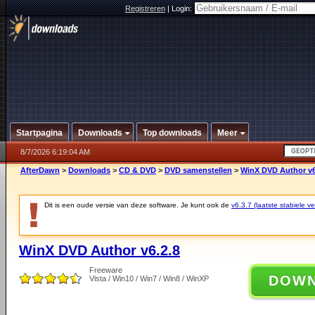
Registreren
|
Login:
Startpagina
Downloads
Top downloads
Meer
8/7/2026 6:19:04 AM
AfterDawn
>
Downloads
>
CD & DVD
>
DVD samenstellen
>
WinX DVD Author v6
Dit is een oude versie van deze software. Je kunt ook de
v6.3.7 (laatste stabiele ve
WinX DVD Author v6.2.8
Freeware
DOW
Vista / Win10 / Win7 / Win8 / WinXP