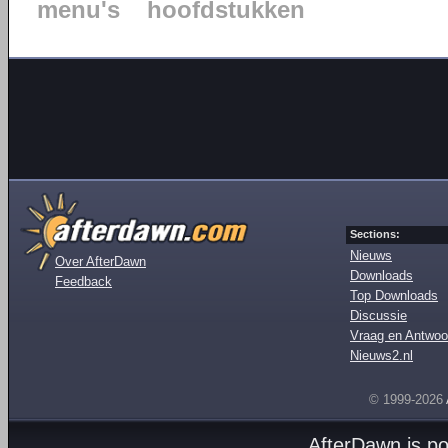
menu's
hoofdstukken
Sections:
Nieuws
Over AfterDawn
Downloads
Feedback
Top Downloads
Discussie
Vraag en Antwoo
Nieuws2.nl
© 1999-2026
AfterDawn is p