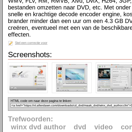
WMV, FLV, RM, RMVB, Xivd, DviX, H264, 3G
bestanden omzetten naar DVD, etc. Met onder
snelle en krachtige decode encoder engine, kos
brander minder dan een uur om een 4.3 GB DVD
creëren, eventueel met een van de beschikbare
effecten.
Stel een correctie voor
Screenshots:
HTML code om naar deze pagina te linken:
Trefwoorden:
winx dvd author
dvd
video
con