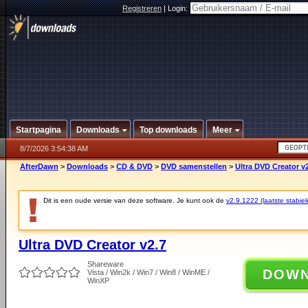
Registreren
|
Login:
Startpagina
Downloads
Top downloads
Meer
8/7/2026 3:54:38 AM
AfterDawn
>
Downloads
>
CD & DVD
>
DVD samenstellen
>
Ultra DVD Creator v
Dit is een oude versie van deze software. Je kunt ook de
v2.9.1222 (laatste stabiel
Ultra DVD Creator v2.7
Shareware
DOW
Vista / Win2k / Win7 / Win8 / WinME /
WinXP