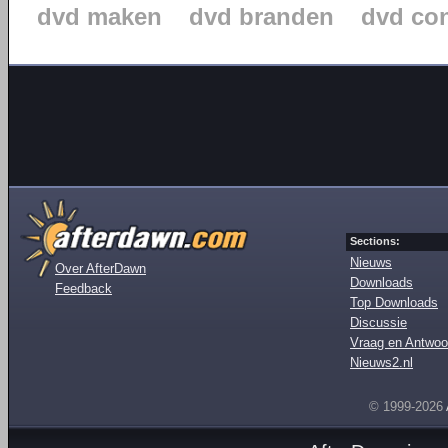
dvd maken
dvd branden
dvd con
Sections:
Nieuws
Over AfterDawn
Downloads
Feedback
Top Downloads
Discussie
Vraag en Antwoo
Nieuws2.nl
© 1999-2026