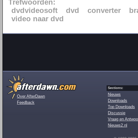
Trefwoorden:
dvdvideosoft
dvd
converter
br
video naar dvd
Sections:
Nieuws
Over AfterDawn
Downloads
Feedback
Top Downloads
Discussie
Vraag en Antwoo
Nieuws2.nl