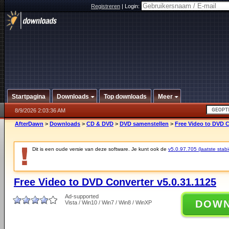
Registreren
|
Login:
Startpagina
Downloads
Top downloads
Meer
8/9/2026 2:03:36 AM
AfterDawn
>
Downloads
>
CD & DVD
>
DVD samenstellen
>
Free Video to DVD C
Dit is een oude versie van deze software. Je kunt ook de
v5.0.97.705 (laatste stabi
Free Video to DVD Converter v5.0.31.1125
Ad-supported
DOW
Vista / Win10 / Win7 / Win8 / WinXP