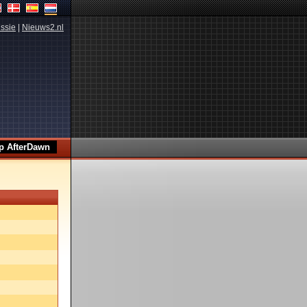
ssie
|
Nieuws2.nl