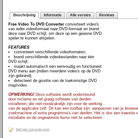
Beschrijving
Informatie
Alle versies
Reviews
Free Video To DVD Converter
converteert video's
van ieder videoformaat naar DVD-formaat en brand
deze naar DVD schijf, om deze op een gewone DVD
speler te kunnen afspelen.
FEATURES
converteert verschillende videoformaten;
brand verschillende videobestanden naar één
DVD schijf;
maakt automatisch een eenvoudig en functioneel
DVD menu aan (indien meerdere video's op de DVD
zijn gebrand);
detecteert de grootte van de toekomstige DVD
map/video.
OPMERKING!
Deze software wordt ondersteund
door reclame en wil graag software van derden
installeren, die niet noodzakelijk zijn voor de werking
van de applicatie zelf. Dit kan een toolbar zijn, aanpassen van je browse
zoekmachine of extra programma's van derden. Het is dus een kwestie v
installatie en de ongewenste items niet te selecteren.
Stel een correctie voor