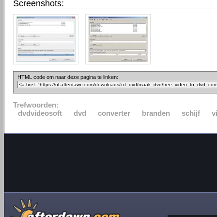
Screenshots:
HTML code om naar deze pagina te linken:
Trefwoorden:
dvdvideosoft
dvd
converter
branden
schijf
v