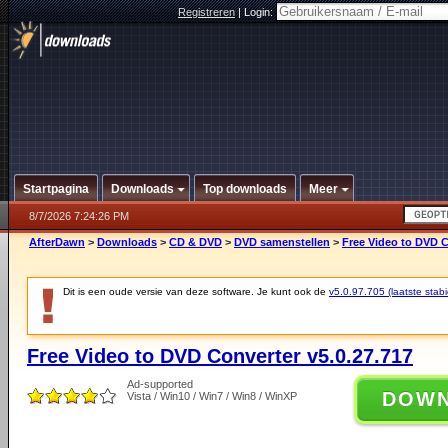
Registreren
|
Login:
Startpagina
Downloads
Top downloads
Meer
8/7/2026 7:24:26 PM
AfterDawn
>
Downloads
>
CD & DVD
>
DVD samenstellen
>
Free Video to DVD C
Dit is een oude versie van deze software. Je kunt ook de
v5.0.97.705 (laatste stabi
Free Video to DVD Converter v5.0.27.717
Ad-supported
DOW
Vista / Win10 / Win7 / Win8 / WinXP