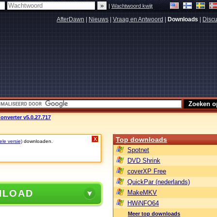
|
Wachtwoord kwijt
AfterDawn
|
Nieuws
|
Vraag en Antwoord
|
Downloads
|
Discu
onverter v5.0.27.717
Top downloads
X
ele versie)
downloaden.
Spotnet
DVD Shrink
coverXP Free
QuickPar (nederlands)
NLOAD
MakeMKV
HWiNFO64
Meer top downloads