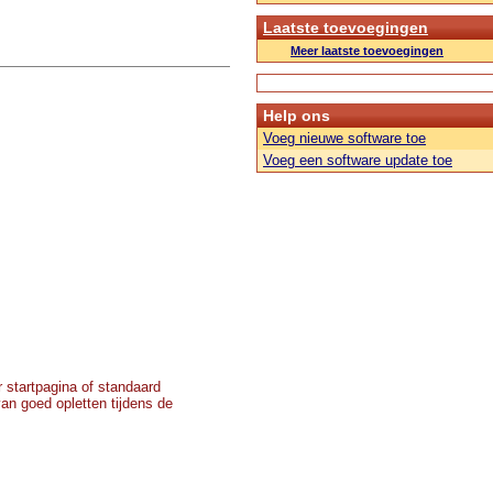
Laatste toevoegingen
Meer laatste toevoegingen
Help ons
Voeg nieuwe software toe
Voeg een software update toe
r startpagina of standaard
an goed opletten tijdens de