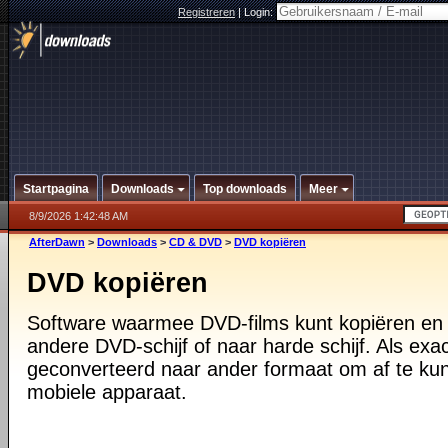
Registreren
|
Login:
Startpagina
Downloads
Top downloads
Meer
8/9/2026 1:42:48 AM
AfterDawn
>
Downloads
>
CD & DVD
>
DVD kopiëren
DVD kopiëren
Software waarmee DVD-films kunt kopiëren en
andere DVD-schijf of naar harde schijf. Als exac
geconverteerd naar ander formaat om af te kun
mobiele apparaat.