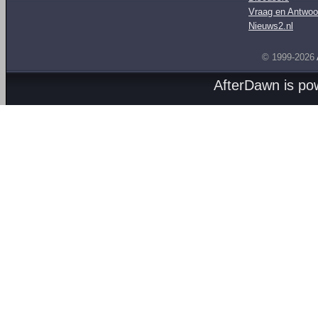
Vraag en Antwoo
Nieuws2.nl
© 1999-2026
AfterDawn is p