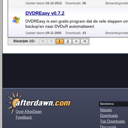
Update datum:
15-12-2012
Downloads :
55
Bestandsgrootte
DVDREasy v0.7.2
DVDREasy is een gratis program dat de vele stappen o
backup'en naar DVD±R automatiseert
Update datum:
29-11-2005
Downloads :
43
Bestandsgrootte
Bladzijde 1/2:
1
2
Sections:
Nieuws
Over AfterDawn
Downloads
Feedback
Top Downloads
Discussie