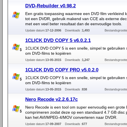
DVD-Rebuilder v0.98.2
Een gratis toepassing waarmee een DVD film verkleind 
tot een DVDR, gebruik makend van CCE als externe dec
met een veel beter resultaat dan de eenvoudige tools.
Update datum:
17-12-2006
Downloads :
1,493
Bestandsgrootte
1CLICK DVD COPY 5 v6.0.2.1
1CLICK DVD COPY 5 is een snelle, simpel te gebruiken 
om DVD-films te kopiëren
Update datum:
13-05-2015
Downloads :
1,247
Bestandsgrootte
1CLICK DVD COPY PRO v5.0.2.0
1CLICK DVD COPY 5 is een snelle, simpel te gebruiken 
om DVD-films te kopiëren
Update datum:
13-05-2015
Downloads :
838
Bestandsgrootte
Nero Recode v2.2.6.17c
Nero Recode is een tool om super eenvoudig een grote 
comprimeren zodat deze op een standaard 4.7 GB disc 
kan het AVI/MPEG-4/MOV converteren naar DVDR.
Update datum:
17-09-2007
Downloads :
677
Bestandsgrootte