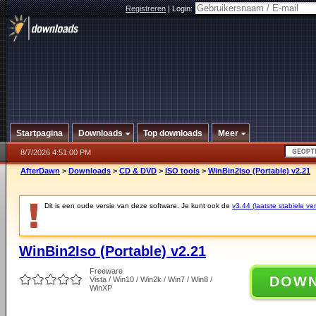
Registreren
|
Login:
Startpagina
Downloads
Top downloads
Meer
8/7/2026 4:51:00 PM
AfterDawn
>
Downloads
>
CD & DVD
>
ISO tools
>
WinBin2Iso (Portable) v2.21
Dit is een oude versie van deze software. Je kunt ook de
v3.44 (laatste stabiele ver
WinBin2Iso (Portable) v2.21
Freeware
DOW
Vista / Win10 / Win2k / Win7 / Win8 /
WinXP