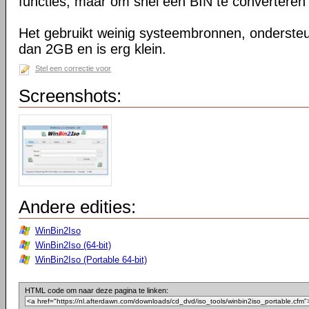
functies, maar om snel een BIN te converteren n
Het gebruikt weinig systeembronnen, onderste
dan 2GB en is erg klein.
Stel een correctie voor
Screenshots:
Andere edities:
WinBin2Iso
WinBin2Iso (64-bit)
WinBin2Iso (Portable 64-bit)
HTML code om naar deze pagina te linken: