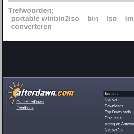
Trefwoorden:
portable winbin2iso
bin
iso
im
converteren
Sections:
Nieuws
Over AfterDawn
Downloads
Feedback
Top Downloads
Discussie
Vraag en Antwoo
Nieuws2.nl