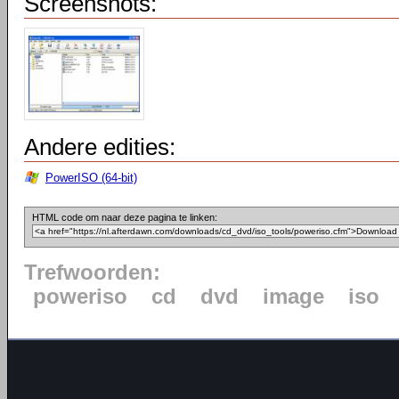
Screenshots:
Andere edities:
PowerISO (64-bit)
HTML code om naar deze pagina te linken:
Trefwoorden:
poweriso
cd
dvd
image
iso