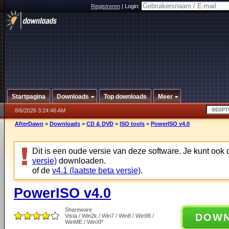
Registreren
|
Login:
Startpagina
Downloads
Top downloads
Meer
8/6/2026 3:24:46 AM
AfterDawn
>
Downloads
>
CD & DVD
>
ISO tools
>
PowerISO v4.0
Dit is een oude versie van deze software. Je kunt ook
versie)
downloaden.
of de
v4.1 (laatste beta versie)
.
PowerISO v4.0
Shareware
DOW
Vista / Win2k / Win7 / Win8 / Win98 /
WinME / WinXP