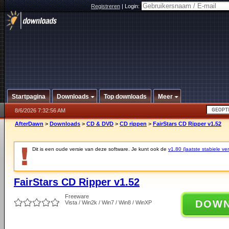
Registreren
|
Login:
Startpagina
Downloads
Top downloads
Meer
8/6/2026 7:32:56 AM
AfterDawn
>
Downloads
>
CD & DVD
>
CD rippen
>
FairStars CD Ripper v1.52
Dit is een oude versie van deze software. Je kunt ook de
v1.80 (laatste stabiele ver
FairStars CD Ripper v1.52
Freeware
DOW
Vista / Win2k / Win7 / Win8 / WinXP