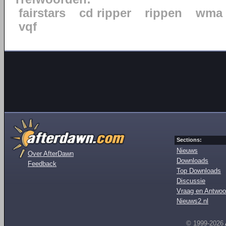
fairstars
cd ripper
rippen
wma
vqf
Sections:
Nieuws
Over AfterDawn
Downloads
Feedback
Top Downloads
Discussie
Vraag en Antwoo
Nieuws2.nl
© 1999-2026