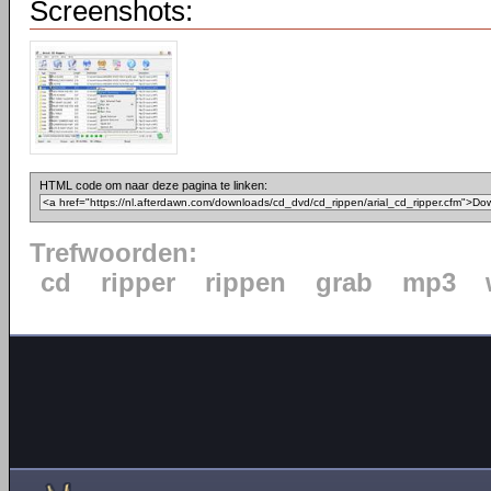
Screenshots:
HTML code om naar deze pagina te linken:
Trefwoorden:
cd
ripper
rippen
grab
mp3