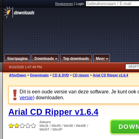
Registreren
|
Login:
Startpagina
Downloads
Top downloads
Meer
8/10/2026 1:47:49 PM
AfterDawn
>
Downloads
>
CD & DVD
>
CD rippen
>
Arial CD Ripper v1.6.4
Dit is een oude versie van deze software. Je kunt ook
versie)
downloaden.
Arial CD Ripper v1.6.4
Adware
DOW
Win2k / Win95 / Win98 / WinME /
WinNT / WinXP