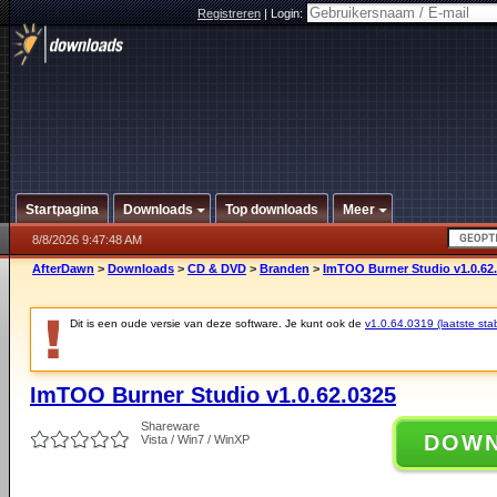
Registreren
|
Login:
Startpagina
Downloads
Top downloads
Meer
8/8/2026 9:47:48 AM
AfterDawn
>
Downloads
>
CD & DVD
>
Branden
>
ImTOO Burner Studio v1.0.62
Dit is een oude versie van deze software. Je kunt ook de
v1.0.64.0319 (laatste stab
ImTOO Burner Studio v1.0.62.0325
Shareware
DOW
Vista / Win7 / WinXP