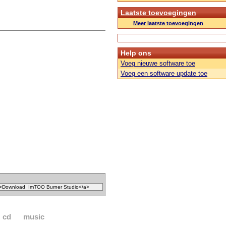
Laatste toevoegingen
Meer laatste toevoegingen
Help ons
Voeg nieuwe software toe
Voeg een software update toe
cd
music