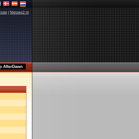
ssie
|
Nieuws2.nl