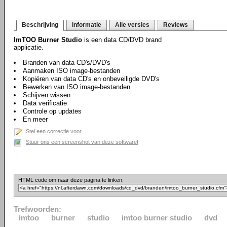
Beschrijving
Informatie
Alle versies
Reviews
ImTOO Burner Studio
is een data CD/DVD brand
applicatie.
Branden van data CD's/DVD's
Aanmaken ISO image-bestanden
Kopiëren van data CD's en onbeveiligde DVD's
Bewerken van ISO image-bestanden
Schijven wissen
Data verificatie
Controle op updates
En meer
Stel een correctie voor
Stuur ons een screenshot van deze software!
HTML code om naar deze pagina te linken:
Trefwoorden:
imtoo
burner
studio
imtoo burner studio
dvd