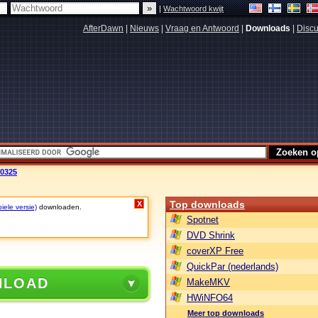
|
Wachtwoord kwijt
AfterDawn
|
Nieuws
|
Vraag en Antwoord
|
Downloads
|
Discu
.0325
Top downloads
X
iele versie)
downloaden.
Spotnet
DVD Shrink
coverXP Free
QuickPar (nederlands)
NLOAD
MakeMKV
HWiNFO64
Meer top downloads