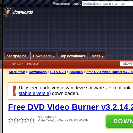
Registreren
|
Login:
Startpagina
Downloads
Top downloads
Meer
8/7/2026 1:51:07 AM
AfterDawn
>
Downloads
>
CD & DVD
>
Branden
>
Free DVD Video Burner v3.2.1
Dit is een oude versie van deze software. Je kunt ook
stabiele versie)
downloaden.
Free DVD Video Burner v3.2.14.
Ad-supported
DOW
Vista / Win10 / Win7 / Win8 / WinXP