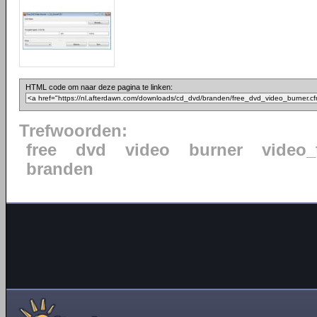
HTML code om naar deze pagina te linken:
Trefwoorden:
free
dvd
video
burner
video_
branden