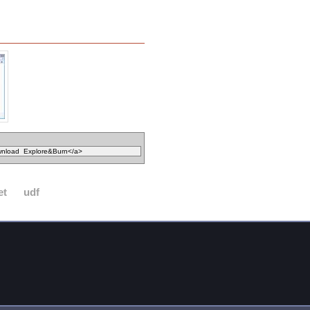
et
udf