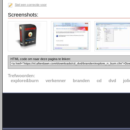
Stel een correctie voor
Screenshots:
HTML code om naar deze pagina te linken:
Trefwoorden:
explore&burn
verkenner
branden
cd
dvd
joli