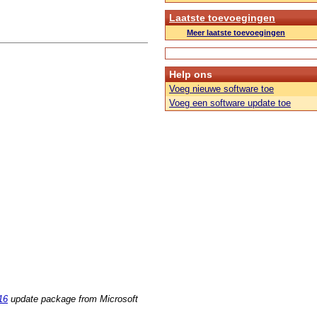
Laatste toevoegingen
Meer laatste toevoegingen
Help ons
Voeg nieuwe software toe
Voeg een software update toe
16
update package from Microsoft