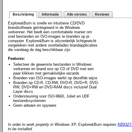
Beschrijving
Informatie
Alle versies
Reviews
Explore&Burn is snelle en intuïtieve CD/DVD
brandsoftware geïntegreerd in de Windows
verkenner. Het biedt een comfortabele manier om
snel bestanden en ISO-images te branden op je
computer. Explore&Burn is uitzonderlijk lichtgewicht
vergeleken met andere overbeladen brandapplicaties
die vandaag de dag beschikbaar zijn.
Features:
Selecteer de gewenste bestanden in Windows
verkenner en brand eze op CD of DVD met een
paar klikken met gemakkelijke wizards
Branden van ISO-images werkt op dezelfde wijze
Branden op CD-R, CD-RW, DVD-R, DVD+R, DVD-
RW, DVD+RW en DVD-RAM discs inclusief Dual
Layer discs.
Ondersteuning voor ISO-9660, Joliet en UDF
bestandssystemen
Geen adware en spyware
In order to work properly in Windows XP, Explore&Burn requires
KB9327
to be installed.