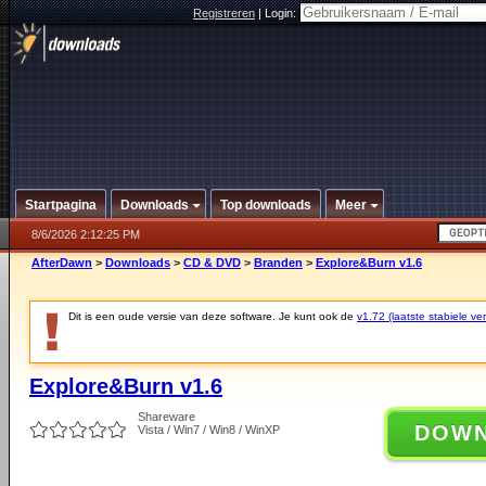
Registreren
|
Login:
Startpagina
Downloads
Top downloads
Meer
8/6/2026 2:12:25 PM
AfterDawn
>
Downloads
>
CD & DVD
>
Branden
>
Explore&Burn v1.6
Dit is een oude versie van deze software. Je kunt ook de
v1.72 (laatste stabiele ver
Explore&Burn v1.6
Shareware
DOW
Vista / Win7 / Win8 / WinXP