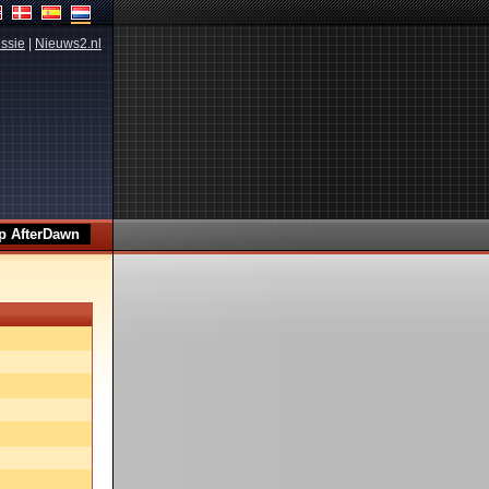
ssie
|
Nieuws2.nl