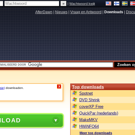
|
Wachtwoord kwijt
AfterDawn
|
Nieuws
|
Vraag en Antwoord
|
Downloads
|
Discu
Top downloads
X
sie)
downloaden.
Spotnet
DVD Shrink
coverXP Free
QuickPar (nederlands)
NLOAD
MakeMKV
HWiNFO64
Meer top downloads