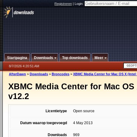
Registreren
|
Login:
Startpagina
Downloads
Top downloads
Meer
8/7/2026 4:20:51 AM
AfterDawn
>
Downloads
>
Broncodes
>
XBMC Media Center for Mac OS X (Intel 6
XBMC Media Center for Mac OS X 
v12.2
Licentietype
Open source
Datum waarop toegevoegd
4 May 2013
Downloads
969