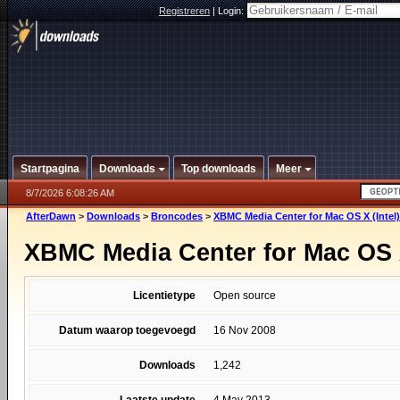
Registreren
|
Login:
Startpagina
Downloads
Top downloads
Meer
8/7/2026 6:08:26 AM
AfterDawn
>
Downloads
>
Broncodes
>
XBMC Media Center for Mac OS X (Intel)
XBMC Media Center for Mac OS X 
Licentietype
Open source
Datum waarop toegevoegd
16 Nov 2008
Downloads
1,242