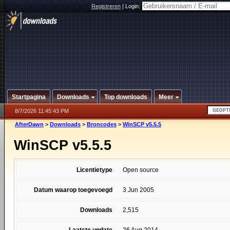
Registreren
|
Login:
Startpagina
Downloads
Top downloads
Meer
8/7/2026 11:45:43 PM
AfterDawn
>
Downloads
>
Broncodes
>
WinSCP v5.5.5
WinSCP v5.5.5
Licentietype
Open source
Datum waarop toegevoegd
3 Jun 2005
Downloads
2,515