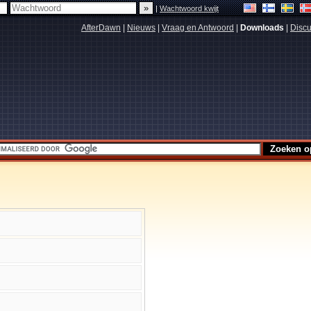
|
Wachtwoord kwijt
AfterDawn
|
Nieuws
|
Vraag en Antwoord
|
Downloads
|
Discu