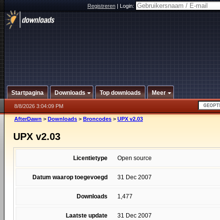
Registreren
|
Login:
Startpagina
Downloads
Top downloads
Meer
8/8/2026 3:04:09 PM
AfterDawn
>
Downloads
>
Broncodes
>
UPX v2.03
UPX v2.03
Licentietype
Open source
Datum waarop toegevoegd
31 Dec 2007
Downloads
1,477
Laatste update
31 Dec 2007