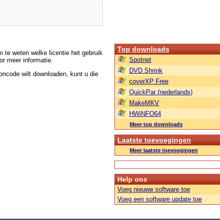
Top downloads
m te weten welke licentie het gebruik
Spotnet
r meer informatie.
DVD Shrink
roncode wilt downloaden, kunt u die
coverXP Free
QuickPar (nederlands)
MakeMKV
HWiNFO64
Meer top downloads
Laatste toevoegingen
Meer laatste toevoegingen
Help ons
Voeg nieuwe software toe
Voeg een software update toe