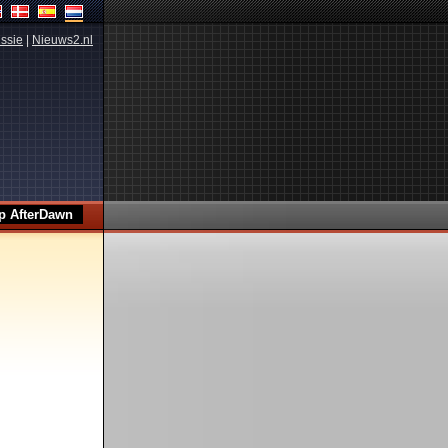
ssie
|
Nieuws2.nl