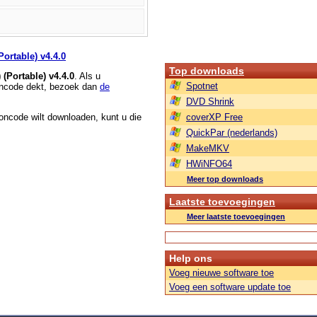
Portable) v4.4.0
Top downloads
 (Portable) v4.4.0
. Als u
Spotnet
roncode dekt, bezoek dan
de
DVD Shrink
roncode wilt downloaden, kunt u die
coverXP Free
QuickPar (nederlands)
MakeMKV
HWiNFO64
Meer top downloads
Laatste toevoegingen
Meer laatste toevoegingen
Help ons
Voeg nieuwe software toe
Voeg een software update toe