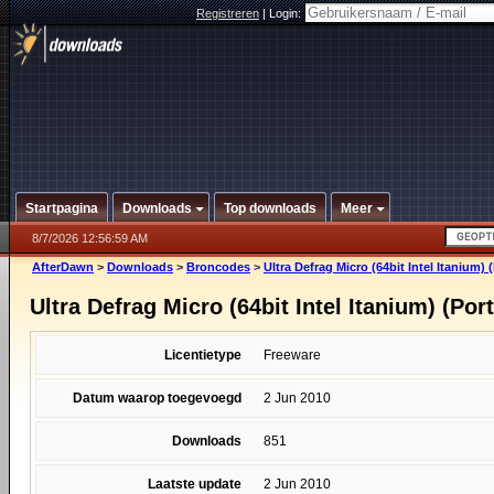
Registreren
|
Login:
Startpagina
Downloads
Top downloads
Meer
8/7/2026 12:56:59 AM
AfterDawn
>
Downloads
>
Broncodes
>
Ultra Defrag Micro (64bit Intel Itanium) 
Ultra Defrag Micro (64bit Intel Itanium) (Port
Licentietype
Freeware
Datum waarop toegevoegd
2 Jun 2010
Downloads
851
Laatste update
2 Jun 2010