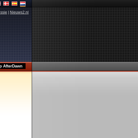
ssie
|
Nieuws2.nl