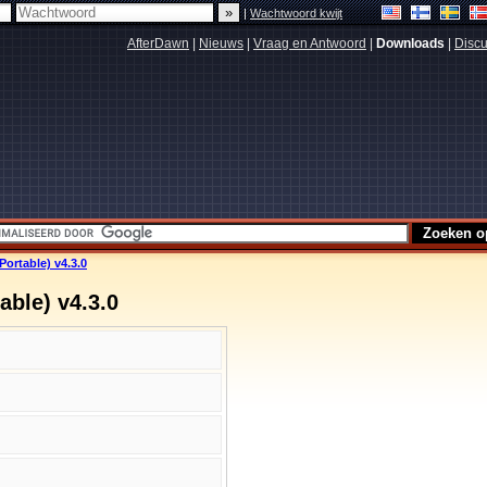
|
Wachtwoord kwijt
AfterDawn
|
Nieuws
|
Vraag en Antwoord
|
Downloads
|
Discu
(Portable) v4.3.0
able) v4.3.0