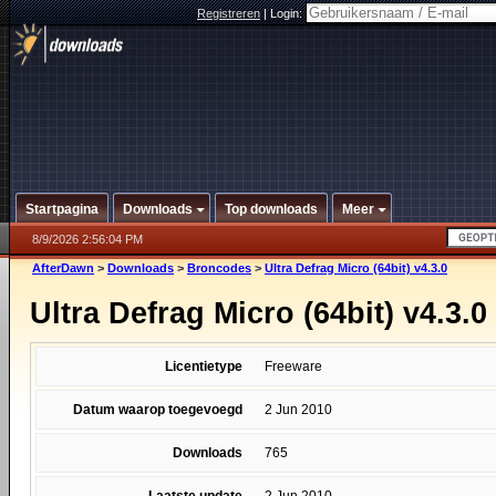
Registreren
|
Login:
Startpagina
Downloads
Top downloads
Meer
8/9/2026 2:56:04 PM
AfterDawn
>
Downloads
>
Broncodes
>
Ultra Defrag Micro (64bit) v4.3.0
Ultra Defrag Micro (64bit) v4.3.0
Licentietype
Freeware
Datum waarop toegevoegd
2 Jun 2010
Downloads
765