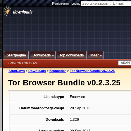
Registreren
|
Login:
Startpagina
Downloads
Top downloads
Meer
8/9/2026 4:36:12 AM
AfterDawn
>
Downloads
>
Broncodes
>
Tor Browser Bundle v0.2.3.25
Tor Browser Bundle v0.2.3.25
Licentietype
Freeware
Datum waarop toegevoegd
20 Sep 2013
Downloads
1,326