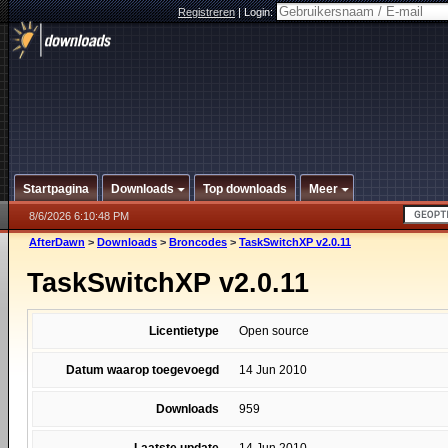
Registreren
|
Login:
Startpagina
Downloads
Top downloads
Meer
8/6/2026 6:10:48 PM
AfterDawn
>
Downloads
>
Broncodes
>
TaskSwitchXP v2.0.11
TaskSwitchXP v2.0.11
Licentietype
Open source
Datum waarop toegevoegd
14 Jun 2010
Downloads
959