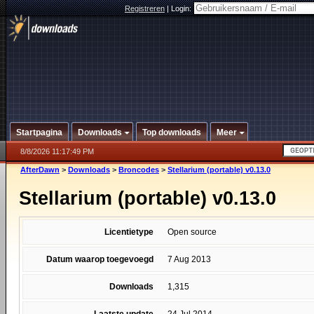
Registreren
|
Login:
Startpagina
Downloads
Top downloads
Meer
8/8/2026 11:17:49 PM
AfterDawn
>
Downloads
>
Broncodes
>
Stellarium (portable) v0.13.0
Stellarium (portable) v0.13.0
Licentietype
Open source
Datum waarop toegevoegd
7 Aug 2013
Downloads
1,315