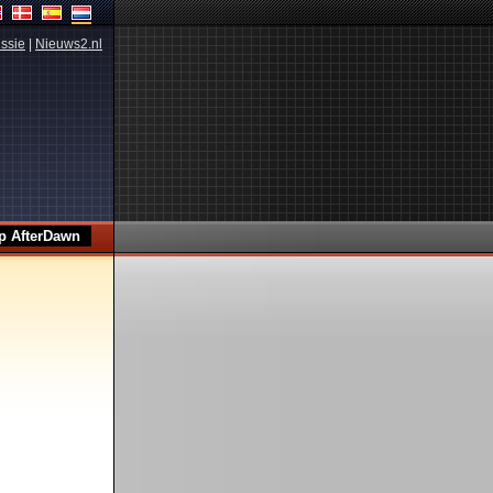
ssie
|
Nieuws2.nl