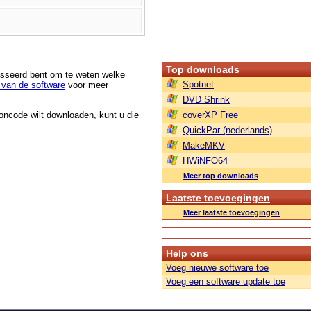
Top downloads
resseerd bent om te weten welke
Spotnet
van de software
voor meer
DVD Shrink
roncode wilt downloaden, kunt u die
coverXP Free
QuickPar (nederlands)
MakeMKV
HWiNFO64
Meer top downloads
Laatste toevoegingen
Meer laatste toevoegingen
Help ons
Voeg nieuwe software toe
Voeg een software update toe