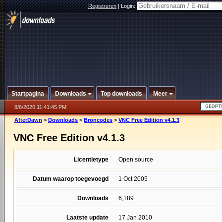
Registreren
|
Login:
Startpagina
Downloads
Top downloads
Meer
8/6/2026 11:41:45 PM
AfterDawn
>
Downloads
>
Broncodes
>
VNC Free Edition v4.1.3
VNC Free Edition v4.1.3
Licentietype
Open source
Datum waarop toegevoegd
1 Oct 2005
Downloads
6,189
Laatste update
17 Jan 2010