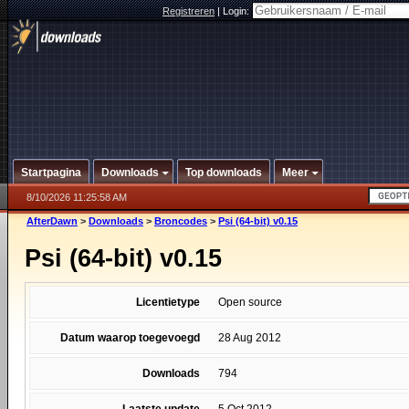
Registreren
|
Login:
Startpagina
Downloads
Top downloads
Meer
8/10/2026 11:25:58 AM
AfterDawn
>
Downloads
>
Broncodes
>
Psi (64-bit) v0.15
Psi (64-bit) v0.15
Licentietype
Open source
Datum waarop toegevoegd
28 Aug 2012
Downloads
794