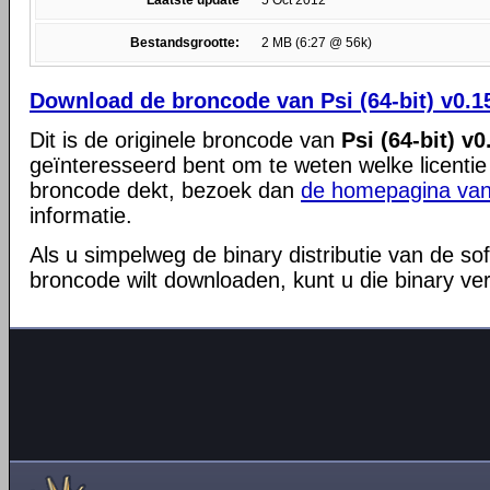
Laatste update
5 Oct 2012
Bestandsgrootte:
2 MB (6:27 @ 56k)
Download de broncode van Psi (64-bit) v0.1
Dit is de originele broncode van
Psi (64-bit) v0
geïnteresseerd bent om te weten welke licentie
broncode dekt, bezoek dan
de homepagina van
informatie.
Als u simpelweg de binary distributie van de so
broncode wilt downloaden, kunt u die binary ve