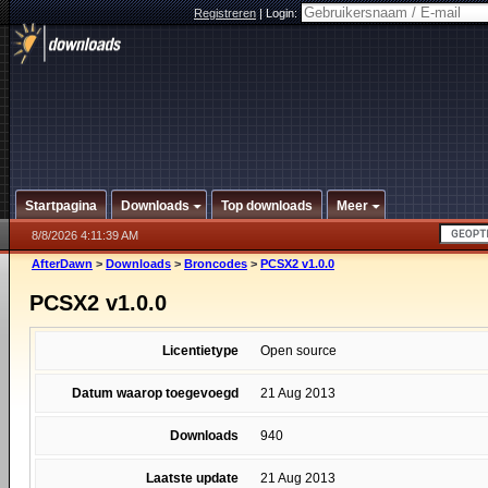
Registreren
|
Login:
Startpagina
Downloads
Top downloads
Meer
8/8/2026 4:11:39 AM
AfterDawn
>
Downloads
>
Broncodes
>
PCSX2 v1.0.0
PCSX2 v1.0.0
Licentietype
Open source
Datum waarop toegevoegd
21 Aug 2013
Downloads
940
Laatste update
21 Aug 2013