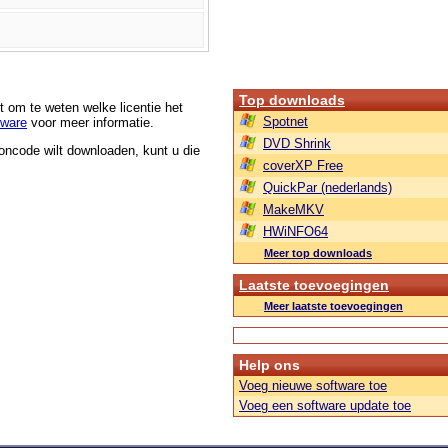
Top downloads
t om te weten welke licentie het
Spotnet
tware
voor meer informatie.
DVD Shrink
roncode wilt downloaden, kunt u die
coverXP Free
QuickPar (nederlands)
MakeMKV
HWiNFO64
Meer top downloads
Laatste toevoegingen
Meer laatste toevoegingen
Help ons
Voeg nieuwe software toe
Voeg een software update toe