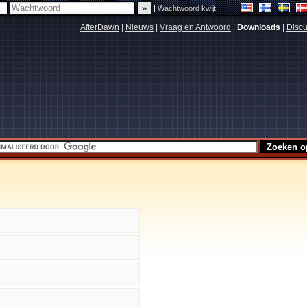
|
Wachtwoord kwijt
AfterDawn
|
Nieuws
|
Vraag en Antwoord
|
Downloads
|
Discu