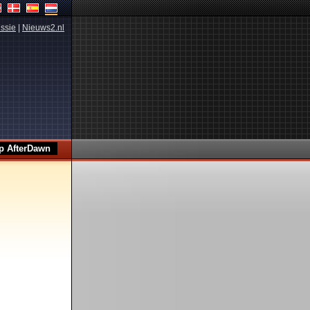
ssie
|
Nieuws2.nl